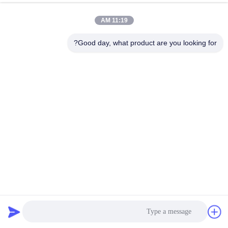
جولة
11:19 AM
في
المعمل
Good day, what product are you looking for?
مراقبة
الجودة
اتصل
بنا
أخبار
مبادل حراري مشترك التمدد SS316 مفصل تمدد مرن مبطن
بمقاومة عالية من مادة Ptfe
وصلة تمدد معدنية
2026-02-10
220 الرؤى
اطلب
اقتباس