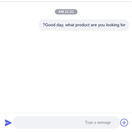
جولة
11:31 AM
في
المعمل
Good day, what product are you looking for?
مراقبة
الجودة
اتصل
بنا
أخبار
تعويضات التوسع SS316 مقاومة عالية مفصل تمدد مرن مرنة
وصلة تمدد معدنية
2025-08-04
70 الرؤى
اطلب
اقتباس