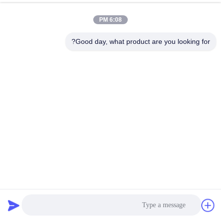
جولة
6:08 PM
في
المعمل
Good day, what product are you looking for?
مراقبة
الجودة
اتصل
بنا
أخبار
NBR Double Sphere Flexible Flange Ansi Flanged Rubber
Expansion Joint
وصلة توسيع المطاط ذات المجال المزدوج
2025-10-30
اطلب
89 الرؤى
اقتباس