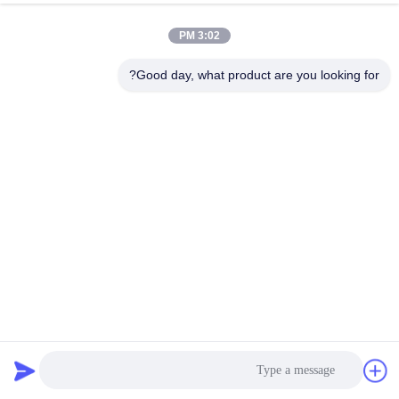
جولة
3:02 PM
في
المعمل
Good day, what product are you looking for?
مراقبة
الجودة
اتصل
بنا
أخبار
المفاصل التوسعية المطاطية الكروية المزدوجة نوع المفاصل
التوسعية المطاطية المتفجرة EPDM
وصلة توسيع المطاط ذات المجال المزدوج
2024-11-19
اطلب
32 الرؤى
اقتباس