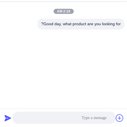
جولة
2:18 AM
في
المعمل
Good day, what product are you looking for?
مراقبة
الجودة
اتصل
بنا
أخبار
Flanged Expansion Joint Ansi Double Sphere Bellow System
وصلة توسيع المطاط ذات المجال المزدوج
2025-10-30
اطلب
5 الرؤى
اقتباس