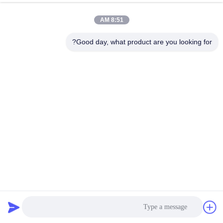
جولة
8:51 AM
في
المعمل
Good day, what product are you looking for?
مراقبة
الجودة
اتصل
بنا
أخبار
أنابيب الأنابيب المعدنية من الفولاذ المقاوم للصدأ
خرطوم مضفر معدني
2025-01-06
220 الرؤى
اطلب
اقتباس