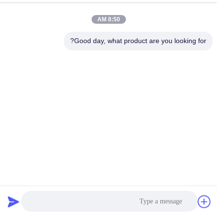
جولة
8:50 AM
في
المعمل
Good day, what product are you looking for?
مراقبة
الجودة
اتصل
بنا
أخبار
سلك الفولاذ المقاوم للصدأ المرن المعدني أنابيب الاتحاد النوع
المعدني ربط الأنابيب
خرطوم مضفر معدني
2024-11-19
220 الرؤى
اطلب
اقتباس