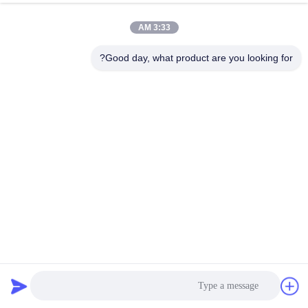
جولة
3:33 AM
في
المعمل
Good day, what product are you looking for?
مراقبة
الجودة
اتصل
بنا
أخبار
المفاصل المطاطية المقللة المتحركة المقاومة لدرجات الحرارة
العالية المطاط المرن
وصلة تمدد مطاط مخفضة
2024-11-19
32 الرؤى
اطلب
اقتباس