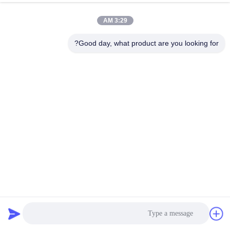
جولة
3:29 AM
في
المعمل
Good day, what product are you looking for?
مراقبة
الجودة
اتصل
بنا
أخبار
مواسير مخفض وصلة مطاطية مقاومة درجات الحرارة العالية
متحدة المركز
وصلة تمدد مطاط مخفضة
2022-06-02
1337 الرؤى
اطلب
اقتباس