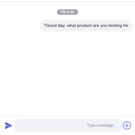
جولة
5:49 PM
في
المعمل
Good day, what product are you looking for?
مراقبة
الجودة
اتصل
بنا
أخبار
طريقة واحدة معوض جلبة مدفون مباشرة من الفولاذ المقاوم
للصدأ
وصلة تفكيك الأنابيب
2022-04-24
22 الرؤى
اطلب
اقتباس