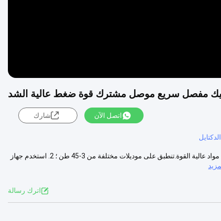
اتصل الآن
شارك
دكتايل
موصل سريع من نوع GL للأنابيب أداء الموصل السريع من نوع GL 1. استخدام مواد عالية القوة.تنطبق على موديلات مختلفة من 3-45 طن ؛ 2. استخدم جهاز
زيد
اترك رسالة