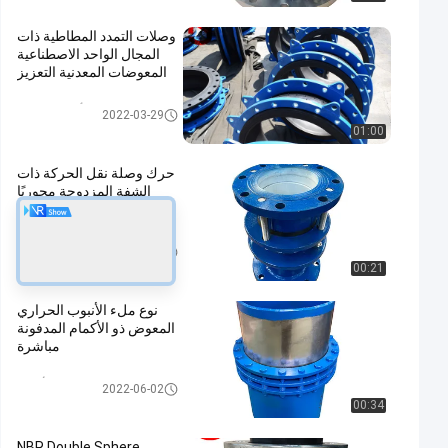
وصلات التمدد المطاطية ذات
المجال الواحد الاصطناعية
المعوضات المعدنية التعزيز
وصلة تمدد مطاطية أحادية المجال
2022-03-29
01:00
حرك وصلة نقل الحركة ذات
الشفة المزدوجة محوريًا
مقاومة التآكل العالية
وصلة تفكيك الأنابيب
2022-07-07
00:21
نوع ملء الأنبوب الحراري
المعوض ذو الأكمام المدفونة
مباشرة
وصلة تفكيك الأنابيب
2022-06-02
00:34
NBR Double Sphere