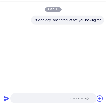
جولة
5:34 AM
في
المعمل
Good day, what product are you looking for?
مراقبة
الجودة
اتصل
بنا
أخبار
DN80 JIS أنبوب تفكيك مشترك توسيع حد شفة مزدوجة
للصناعات الخفيفة
وصلة تفكيك الأنابيب
2022-06-08
7694 الرؤى
اطلب
اقتباس