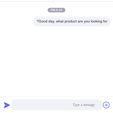
جولة
6:15 PM
في
المعمل
Good day, what product are you looking for?
مراقبة
الجودة
اتصل
بنا
أخبار
وصلة مطاطية مرنة EPDM مع شفة PN16
وصلة تمدد مطاطية أحادية المجال
2021-04-13
1337 الرؤى
اطلب
اقتباس