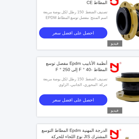
المطاط CE
تصنيف الضغط: 150 رطل لكل بوصة مربعة
اسم المنتج: مفصل توسع المطاط EPDM
احصل على افضل سعر
فيديو
أنظمة الأنابيب Epdm مفصل توسع
المطاط -40 ° F إلى 250 ° F
تصنيف الضغط: 150 رطل لكل بوصة مربعة
حركة: المحوري، الجانبي، الزاوي
احصل على افضل سعر
فيديو
الدرجة المهنية Epdm المطاط التوسع
المشترك JIS نوع اللحاء للحركة