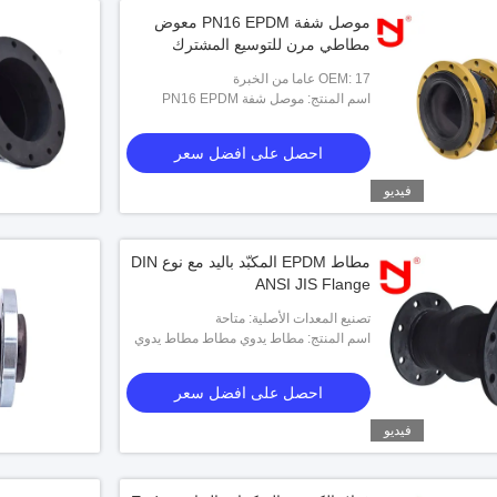
موصل شفة PN16 EPDM معوض
مطاطي مرن للتوسيع المشترك
OEM: 17 عاما من الخبرة
اسم المنتج: موصل شفة PN16 EPDM
معوض مطاطي مرن للتوسيع المشترك
احصل على افضل سعر
فيديو
مطاط EPDM المكبّد باليد مع نوع DIN
ANSI JIS Flange
تصنيع المعدات الأصلية: متاحة
اسم المنتج: مطاط يدوي مطاط مطاط يدوي
يدويًا مطاطًا متوسًا مع DIN و ANSI و JIS
Flange Type
احصل على افضل سعر
فيديو