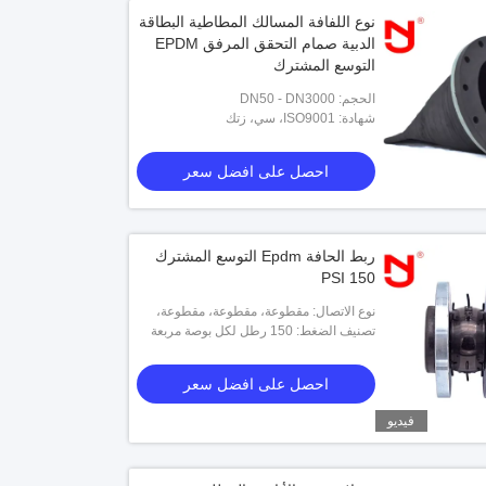
نوع اللفافة المسالك المطاطية البطاقة
الدبية صمام التحقق المرفق EPDM
التوسع المشترك
الحجم: DN50 - DN3000
شهادة: ISO9001، سي، زتك
احصل على افضل سعر
ربط الحافة Epdm التوسع المشترك
150 PSI
نوع الاتصال: مقطوعة، مقطوعة، مقطوعة،
الخ.
تصنيف الضغط: 150 رطل لكل بوصة مربعة
احصل على افضل سعر
فيديو