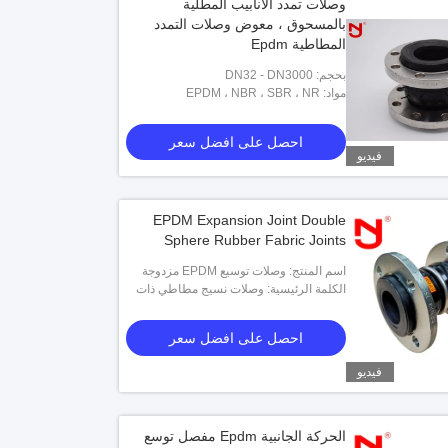
وصلات تمدد الأنابيب المطلية
بالمسحوق ، معوض وصلات التمدد
المطاطية Epdm
بحجم: DN32 - DN3000
مواد: EPDM ، NBR ، SBR ، NR
احصل على افضل سعر
فيديو
EPDM Expansion Joint Double
Sphere Rubber Fabric Joints
اسم المنتج: وصلات توسيع EPDM مزدوجة
المجال المطاطي
الكلمة الرئيسية: وصلات نسيج مطاطي ذات
كرة مزدوجة
احصل على افضل سعر
فيديو
الحركة الجانبية Epdm مفصل توسع