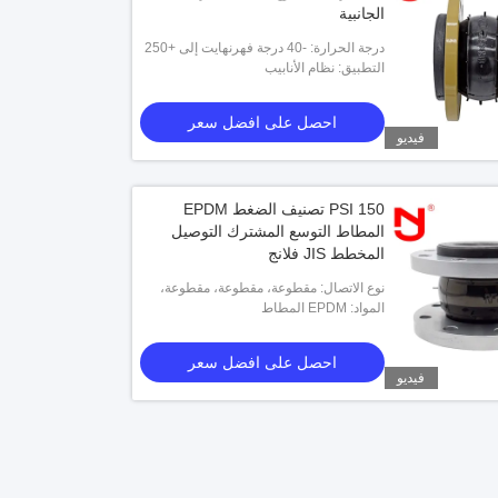
الجانبية
درجة الحرارة: -40 درجة فهرنهايت إلى +250
درجة فهرنهايت
التطبيق: نظام الأنابيب
احصل على افضل سعر
فيديو
150 PSI تصنيف الضغط EPDM
المطاط التوسع المشترك التوصيل
المخطط JIS فلانج
نوع الاتصال: مقطوعة، مقطوعة، مقطوعة،
الخ.
المواد: EPDM المطاط
احصل على افضل سعر
فيديو