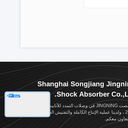
Shanghai Songjiang Jingn
Shock Absorber Co.,L
تخصصت JINGNING في وصلات التمدد للأنابيب منذ عام
2004 ، ولدينا عملية الإنتاج الكاملة والتفتيش الدقيق ، ونأمل
تعاون معكم.