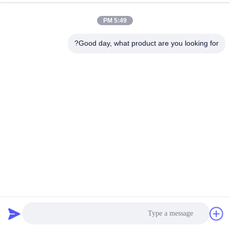
جولة
5:49 PM
في
المعمل
Good day, what product are you looking for?
مراقبة
الجودة
اتصل
بنا
أخبار
PN16 النيوبرين توسيع الأنابيب المشتركة الموازية المنقولة الختم
منخفضة الاهتزاز الميكانيكي
وصلة تمدد مطاط مخفضة
2025-12-15
89 الرؤى
اطلب
اقتباس