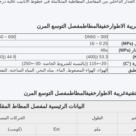
يبة الاطوار
خفيف
المطاط
مفصل التوسع المرن
0 ~ 600
DN50 ~ 300
M)
0.25 ~ 16
MPa)
≤48
44.9 ((350)
53.3 ((400)
(°C)
-20~+115 ((بالنسبة للشروط الخاصة -30~+250)
طبق
الهواء، الهواء المضغوط، الماء، مياه البحر، المياه الساخنة، الن
تقنية
غريبة الاطوار
خفيف
المطاط
مفصل التوسع المرن
البيانات الرئيسية لمفصل المطاط المقل
جم
الطول
الحركات المسمو
م
ملم
Ext
(كومب)