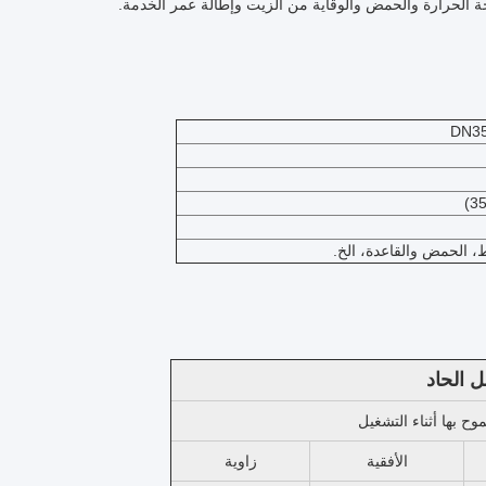
DN35
فط، الحمض والقاعدة، الخ.
ل الحاد
ح بها أثناء التشغيل
الأفقية
زاوية