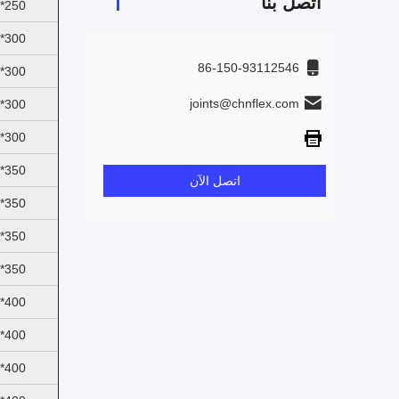
اتصل بنا
250*200
300*125
86-150-93112546
300*150
joints@chnflex.com
300*200
300*250
350*150
اتصل الآن
350*200
350*250
350*300
400*200
400*250
400*300