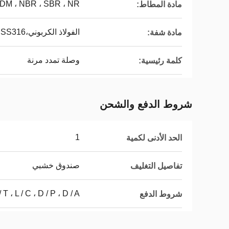
DM ، NBR ، SBR ، NR
مادة المطاط:
الفولاذ الكربوني،SS304،SS316
مادة شفة:
وصلة تمدد مرنة
كلمة رئيسية:
شروط الدفع والشحن
1
الحد الأدنى لكمية
صندوق خشبي
تفاصيل التغليف
T / T ، L / C ، D / P ، D / A ، ويسترن يونيون ، موني
شروط الدفع