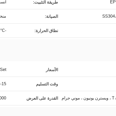
EP
انس
طريقة التثبيت:
منخ
الصيانة:
-20°C إلى 115°C
نطاق الحرارة:
Set
الأسعار
5-15 يوم 
وقت التسليم
 جرام
10000 مجموعة 
القدرة على العرض