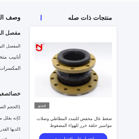
وصف الم
منتجات ذات صله
مفصل الم
المفصل الت
أنابيب مت
المكسرات 
خصائص
غر
فيديو
1الحجم الصغير، والوزن الخفيف، والمرونة، والتركيب المريح والصيانة
2إنه يقلل من انتقال الضوضاء الهيكلية وله امتصاص صدمات قوي.
ضغط عال مخفض للتمدد المطاطي وصلات
مواسير حلقة خرز للهواء المضغوط
3لديها القدرة على الانتقال الأفقي والانتقال المحوري والانتقال الزاوي ، ولديها خصائص إعادة بناء اللحاء وعدم التوازي.
احصل على افضل سعر