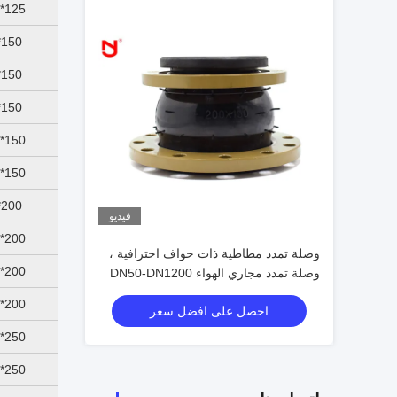
125*100
150*50
150*65
150*80
150*100
150*125
200*80
فيديو
200*100
وصلة تمدد مطاطية ذات حواف احترافية ،
200*125
وصلة تمدد مجاري الهواء DN50-DN1200
200*150
احصل على افضل سعر
250*125
250*150