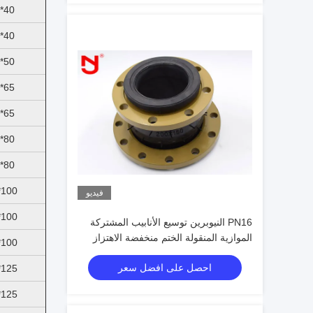
40*25
40*32
50*40
65*40
65*50
80*50
80*65
100*50
فيديو
100*65
PN16 النيوبرين توسيع الأنابيب المشتركة
الموازية المنقولة الختم منخفضة الاهتزاز
100*80
الميكانيكي
احصل على افضل سعر
125*65
125*80