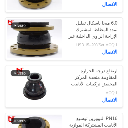
جولة
الاتصال
في
المعمل
6.0 ميجا باسكال تقليل
33
تمدد المطاط المشترك
وصلة التمدد
الإزاحة الزاوي الداخلية غير
مراقبة
الملحومة
USD 15--200/Set MOQ:1
المطاطية EPDM
الجودة
الاتصال
اتصل
ارتفاع درجة الحرارة
المقاومة متحدة المركز
بنا
المخفض تركيبات الأنابيب
36
المطاطية المشتركة
MOQ:1
وصلة توسيع المطاط
أخبار
الاتصال
ذات المجال المزدوج
اطلب
PN16 النيوبرين توسيع
اقتباس
الأنابيب المشتركة الموازية