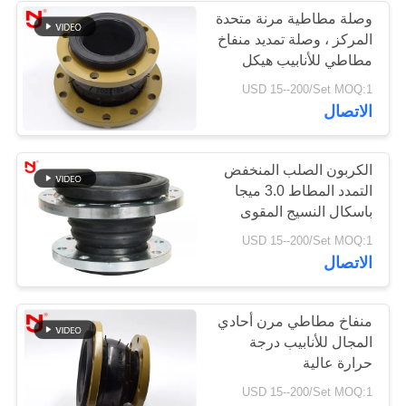
وصلة مطاطية مرنة متحدة
المركز ، وصلة تمديد منفاخ
34
مطاطي للأنابيب هيكل
وصلة تمدد مطاط
بسيط
USD 15--200/Set MOQ:1
الاتصال
مخفضة
الكربون الصلب المنخفض
التمدد المطاط 3.0 ميجا
باسكال النسيج المقوى
الجسم الرئيسي
36
USD 15--200/Set MOQ:1
الاتصال
وصلات تمدد PTFE
منفاخ مطاطي مرن أحادي
المجال للأنابيب درجة
حرارة عالية
USD 15--200/Set MOQ:1