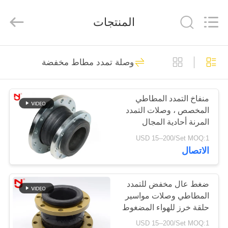
Shanghai
Songjiang
Jingning
المنتجات
Shock
Absorber
Co.,Ltd..
All
Rights
مسكن
175
Reserved.
وصلة تمدد مطاط مخفضة
وصلة تمدد مطاطية
منتجات
أحادية المجال
منفاخ التمدد المطاطي
المخصص ، وصلات التمدد
عرض
المرنة أحادية المجال
الواقع
متوسطة المقاومة
USD 15--200/Set MOQ:1
الاتصال
الافتراضي
49
معلومات
ضغط عال مخفض للتمدد
وصلة التمدد الملولبة
المطاطي وصلات مواسير
عنا
حلقة خرز للهواء المضغوط
USD 15--200/Set MOQ:1