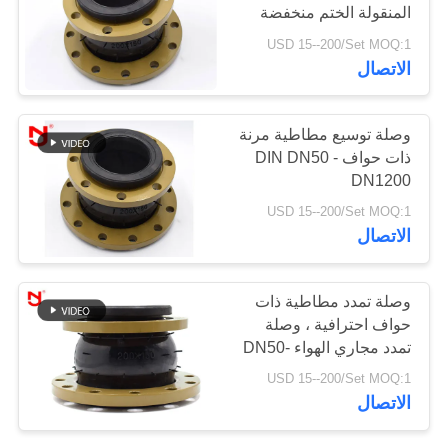
المنقولة الختم منخفضة
الاهتزاز الميكانيكي
USD 15--200/Set MOQ:1
خريطة
27
الاتصال
الموقع
صمام فحص منقار
وصلة توسيع مطاطية مرنة
البط
سياسة
ذات حواف DIN DN50 -
DN1200
الخصوصية
USD 15--200/Set MOQ:1
الاتصال
70
وصلة تمدد مطاطية ذات
حواف احترافية ، وصلة
خرطوم مضفر معدني
تمدد مجاري الهواء DN50-
DN1200
USD 15--200/Set MOQ:1
الاتصال