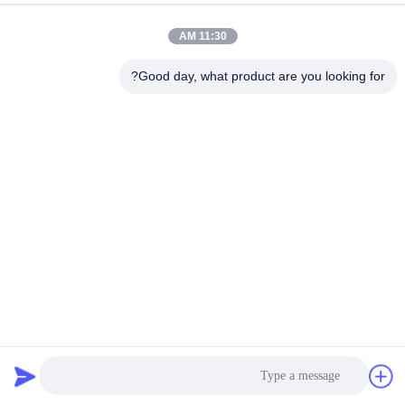
جولة
11:30 AM
في
المعمل
Good day, what product are you looking for?
مراقبة
الجودة
اتصل
بنا
أخبار
الصلب المقاوم للصدأ الاتحاد المسمور Bspt المفاصل المتداخلة
المرنة العامة أدوات الاتصال أنابيب المطاط
وصلة التمدد الملولبة
2025-03-20
19 الرؤى
اطلب
اقتباس