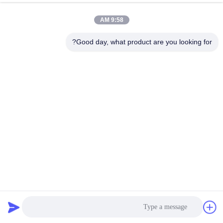
جولة
9:58 AM
في
المعمل
Good day, what product are you looking for?
مراقبة
الجودة
اتصل
بنا
أخبار
المفاصل المزدوجة من الفولاذ المقاوم للصدأ
وصلة التمدد الملولبة
2024-11-19
32 الرؤى
اطلب
اقتباس