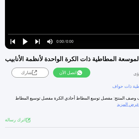
Loaded
:
0%
0:00
/
0:00
Play
Play
Play
Mute
Current
Duration
next
next
Time
اتصل الآن
شارك
طية ذات حواف
ابيب وصف المنتج: مفصل توسع المطاط أحادي الكرة مفصل توسيع المطاط
عرض المزيد
اترك رسالة