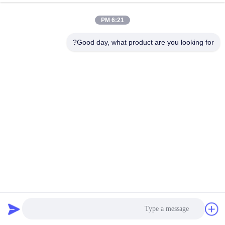
جولة
6:21 PM
في
المعمل
Good day, what product are you looking for?
مراقبة
الجودة
اتصل
بنا
أخبار
وصلة التمدد الملولبة EPDM ، الوصلة المرنة PVC تحافظ على
توازن مرونة ممتاز
وصلة التمدد الملولبة
2022-03-29
1337 الرؤى
اطلب
اقتباس