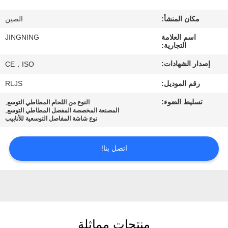
جولة
مكان المنشأ:
الصين
في
اسم العلامة
JINGNING
المعمل
التجارية:
إصدار الشهادات:
CE，ISO
مراقبة
رقم الموديل:
RLJS
الجودة
تسليط الضوء:
,
النوع من اللحام المطاطي التوسع
,
المصنعة المخصصة المفصل المطاطي التوسع
نوع شاشة المفاصل التوسعية للأنابيب
اتصل
بنا
اتصل بنا!
أخبار
اطلب
اقتباس
منتجات مماثلة