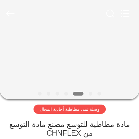
Shanghai
Songjiang
Jingning
Shock
Absorber
Co.,Ltd..
All
Rights
مسكن
Reserved.
منتجات
عرض
الواقع
الافتراضي
وصلة تمدد مطاطية أحادية المجال
معلومات
عنا
مادة مطاطية للتوسع مصنع مادة التوسع
من CHNFLEX