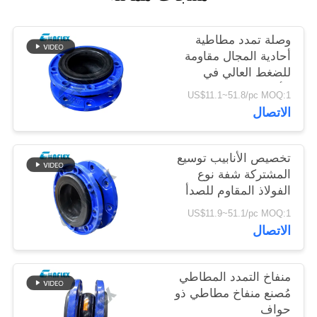
خريطة
وصلة تمدد مطاطية
أحادية المجال مقاومة
الموقع
للضغط العالي في
الأنابيب حسب الطلب
US$11.1~51.8/pc MOQ:1
سياسة
الاتصال
الخصوصية
تخصيص الأنابيب توسيع
المشتركة شفة نوع
الفولاذ المقاوم للصدأ
وصلة مرنة
US$11.9~51.1/pc MOQ:1
الاتصال
منفاخ التمدد المطاطي
مُصنع منفاخ مطاطي ذو
حواف