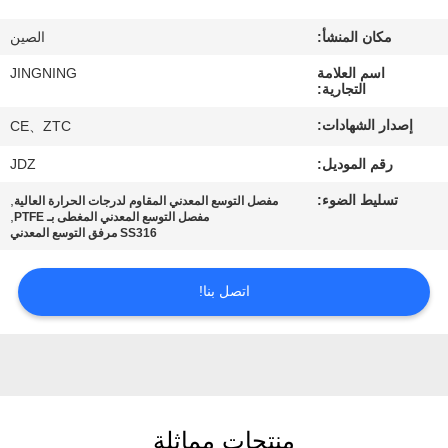
جولة
مكان المنشأ:
الصين
في
اسم العلامة
JINGNING
المعمل
التجارية:
إصدار الشهادات:
CE、ZTC
مراقبة
رقم الموديل:
JDZ
الجودة
تسليط الضوء:
,
مفصل التوسع المعدني المقاوم لدرجات الحرارة العالية
,
مفصل التوسع المعدني المغطى بـ PTFE
SS316 مرفق التوسع المعدني
اتصل
بنا
اتصل بنا!
أخبار
اطلب
اقتباس
منتجات مماثلة