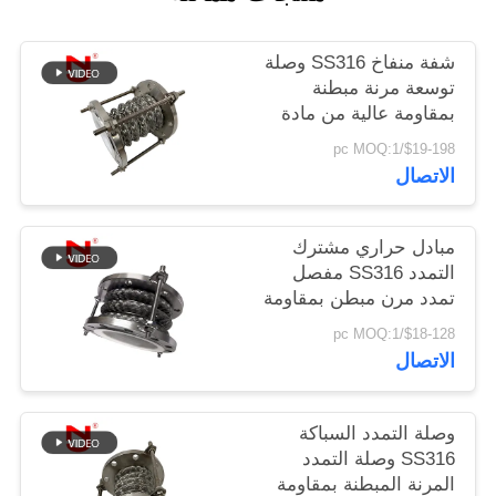
خريطة
شفة منفاخ SS316 وصلة
توسعة مرنة مبطنة
الموقع
بمقاومة عالية من مادة
Ptfe
$19-198/pc MOQ:1
سياسة
الاتصال
الخصوصية
مبادل حراري مشترك
التمدد SS316 مفصل
تمدد مرن مبطن بمقاومة
عالية من مادة Ptfe
$18-128/pc MOQ:1
الاتصال
وصلة التمدد السباكة
SS316 وصلة التمدد
المرنة المبطنة بمقاومة