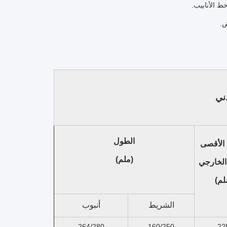
ط الأنابيب.
ض.
ني
الطول
الأقصى
(ملم)
الخارجي
لم)
الشريط
أنبوب
264/280
160/250
22