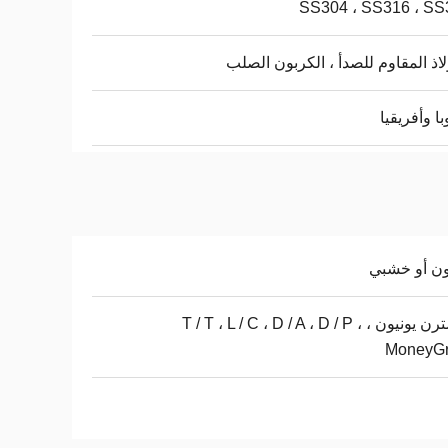
SS304 ، SS316 ، SS
لاذ المقاوم للصدأ ، الكربون الصلب
با وأفريقيا
ن أو خشبي
ويسترن يونيون ، T / T ، L / C ، D / A ، D / P ،
MoneyG