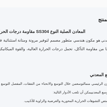
نتج
المعادن الصلبة النوع SS304 مقاومة درجات الحرارة العالية التوسع المعدني
هو مكون هندسي متطور مصمم لتوفير مرونة ومتانة استثنائية في
دني
 من مقاومة التآكل، تحمل درجات الحرارة العالية، والقوة الميكانيك
ع المعدني
ن الرئيسي من
م
التوسع
من خلال التوسع والانحناء من النفقات، المفصل التوسع
وسع المعدني
يمكن أن تلعب الأدوار التالية:
تص التشوهات الحرارية المحورية والعرضية والزاوية للأنابيب.