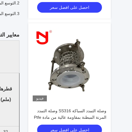
Ptfe
2.
التوسع الم
احصل على افضل سعر
3.
التوسع الم
معايير الت
قطرها
فيديو
(ملم)
وصلة التمدد السباكة SS316 وصلة التمدد
المرنة المبطنة بمقاومة عالية من مادة Ptfe
احصل على افضل سعر
32