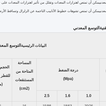
عدني
يمكن أن تمتص اهتزازات المعدات وتقلل من تأثير اهتزازات المعدات على خ
عدني
يمكن أن تمتص تشوهات خطوط الأنابيب الناجمة عن الزلزال وتساقط الأر
قنية
التوسع المعدني
التوسع المعد
البيانات الرئيسية
المساحة
الحجم 
درجة الضغط
المتاحة من
للقطر 
(Mpa)
المستنقعات
(م
(cm2)
2.5
1.6
1.0
5
16
15/98
18/63
20/26