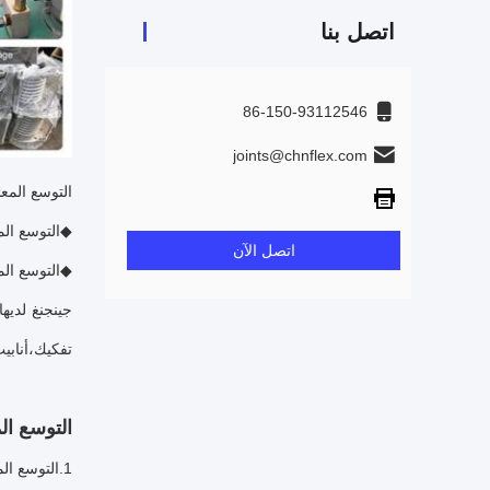
اتصل بنا
86-150-93112546
joints@chnflex.com
التوسع المعد
◆
التوسع الم
اتصل الآن
◆
التوسع الم
تفكيك،أنابيب
التوسع الم
1.
التوسع الم