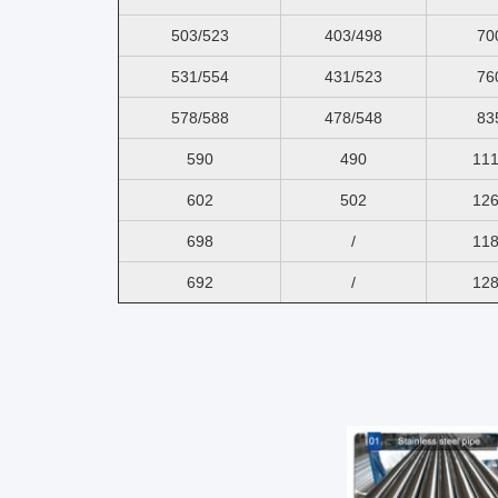
503/523
403/498
70
531/554
431/523
76
578/588
478/548
83
590
490
11
602
502
12
698
/
11
692
/
12