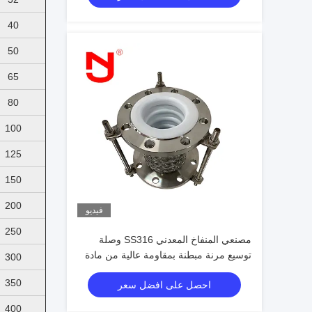
40
50
65
80
100
125
150
200
فيديو
250
مصنعي المنفاخ المعدني SS316 وصلة
توسيع مرنة مبطنة بمقاومة عالية من مادة
300
Ptfe
350
احصل على افضل سعر
400