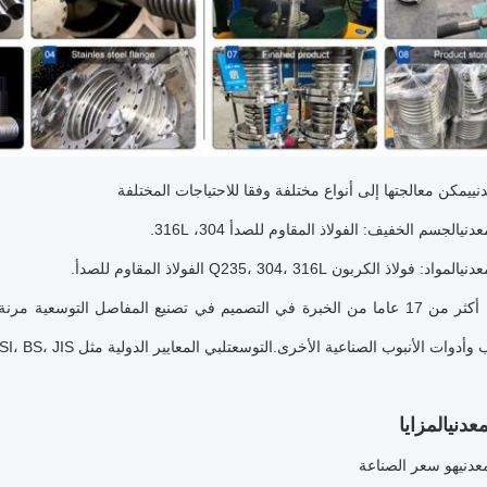
ني
يمكن معالجتها إلى أنواع مختلفة وفقا للاحتياجات المختلفة
عدني
الجسم الخفيف: الفولاذ المقاوم للصدأ 304، 316L.
عدني
المواد: فولاذ الكربون Q235، 304، 316L الفولاذ المقاوم للصدأ.
جينجنغ لديها أكثر من 17 عاما من الخبرة في التصميم في تصنيع المفاصل ال
 وأدوات الأنبوب الصناعية الأخرى.
التوسع
تلبي المعايير الدولية مثل GB، ISO، DIN، ANSI، BS، JIS والمتطلبات الخاصة للعملاء.
عدني
المزايا
عدني
هو سعر الصناعة