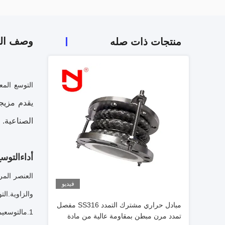
وصف الم
منتجات ذات صله
التوسع المع
يقدم مزيجا
الصناعية.
أداء
التوس
العنصر المر
فيديو
والزاوية.
الت
مبادل حراري مشترك التمدد SS316 مفصل
1.
م
التوسع
يم
تمدد مرن مبطن بمقاومة عالية من مادة