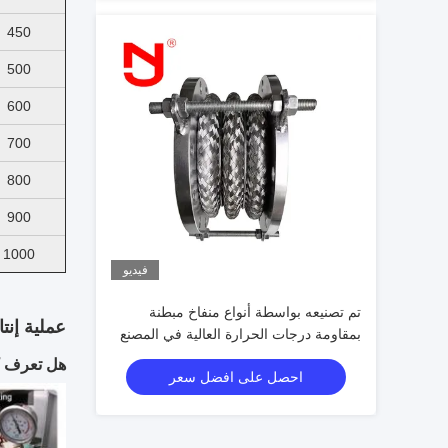
450
500
600
700
800
900
1000
فيديو
تم تصنيعه بواسطة أنواع منفاخ مبطنة
عملية إنتا
بمقاومة درجات الحرارة العالية في المصنع
هل تعرف ك
احصل على افضل سعر