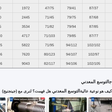
0
1972
47/75
79/41
87/37
0
2445
71/45
79/75
87/68
5
3534
71/82
79/94
87/85
10
4717
71/103
79/85
87/77
65
5822
71/95
94/112
102/102
86
7620
80/123
94/107
102/97
86
9043
82/117
94/106
102/105
ج
التوسع المعدني
التوسع المعدني
يف هو نوعية عالية
هل فهمت؟ لنرى مع (جينجنيج)