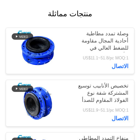
أخبار
منتجات مماثلة
اطلب
وصلة تمدد مطاطية
أحادية المجال مقاومة
اقتباس
للضغط العالي في
الأنابيب حسب الطلب
US$11.1~51.8/pc MOQ:1
خريطة
الاتصال
الموقع
تخصيص الأنابيب توسيع
المشتركة شفة نوع
الفولاذ المقاوم للصدأ
سياسة
وصلة مرنة
US$11.9~51.1/pc MOQ:1
الخصوصية
الاتصال
منفاخ التمدد المطاطي