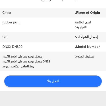
عنا
China
Place of Origin:
جولة
اسم العلامة
rubber joint
التجارية:
في
إصدار الشهادات:
CE
المعمل
DN32-DN800
Model Number:
مراقبة
تسليط الضوء:
,
مفصل توسع مطاطي أحادي الكرة
,
DN32 مفصل توسع مطاطي أحادي الكرة
الجودة
ربط الحاجز المكعب الموحد
اتصل بنا!
اتصل
بنا