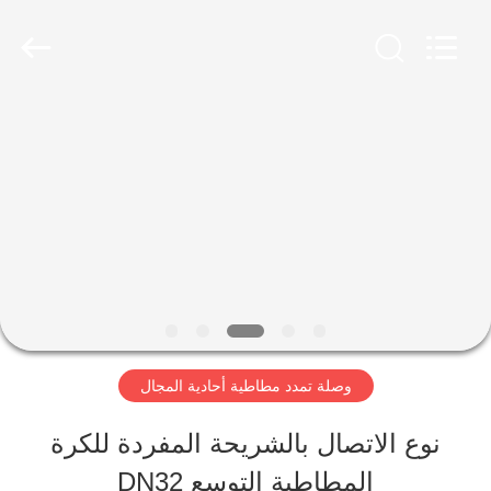
2026
Shanghai
Songjiang
Jingning
Shock
Absorber
مسكن
Co.,Ltd..
All
Rights
Reserved.
منتجات
عرض
الواقع
الافتراضي
وصلة تمدد مطاطية أحادية المجال
نوع الاتصال بالشريحة المفردة للكرة
معلومات
المطاطية التوسع DN32