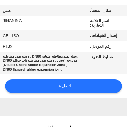
جولة
مكان المنشأ:
الصين
في
اسم العلامة
JINGNING
المعمل
التجارية:
إصدار الشهادات:
CE，ISO
مراقبة
رقم الموديل:
RLJS
الجودة
تسليط الضوء:
وصلة تمدد مطاطية ملولبة DN80 ، وصلة تمدد مطاطية
مزدوجة الإتحاد ، وصلة تمدد مطاطية ذات حواف DN80
,
,
Double Union Rubber Expansion Joint
اتصل
DN80 flanged rubber expansion joint
بنا
اتصل بنا!
أخبار
اطلب
اقتباس