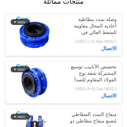
منتجات مماثلة
خريطة
وصلة تمدد مطاطية
الموقع
أحادية المجال مقاومة
للضغط العالي في
الأنابيب حسب الطلب
سياسة
US$11.1~51.8/pc MOQ:1
الاتصال
الخصوصية
تخصيص الأنابيب توسيع
المشتركة شفة نوع
الفولاذ المقاوم للصدأ
وصلة مرنة
US$11.9~51.1/pc MOQ:1
الاتصال
منفاخ التمدد المطاطي
مُصنع منفاخ مطاطي ذو