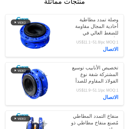
منتجات مماثلة
خريطة
وصلة تمدد مطاطية
الموقع
أحادية المجال مقاومة
للضغط العالي في
الأنابيب حسب الطلب
سياسة
US$11.1~51.8/pc MOQ:1
الاتصال
الخصوصية
تخصيص الأنابيب توسيع
المشتركة شفة نوع
الفولاذ المقاوم للصدأ
وصلة مرنة
US$11.9~51.1/pc MOQ:1
الاتصال
منفاخ التمدد المطاطي
مُصنع منفاخ مطاطي ذو