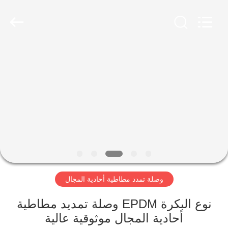
Shanghai
Songjiang
Jingning
Shock
Absorber
Co.,Ltd..
All
Rights
مسكن
Reserved.
منتجات
عرض
الواقع
الافتراضي
وصلة تمدد مطاطية أحادية المجال
معلومات
عنا
نوع البكرة EPDM وصلة تمديد مطاطية
أحادية المجال موثوقية عالية