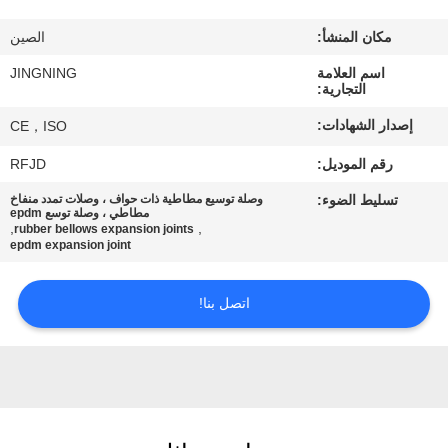
جولة
مكان المنشأ:
الصين
في
اسم العلامة
JINGNING
المعمل
التجارية:
إصدار الشهادات:
CE，ISO
مراقبة
رقم الموديل:
RFJD
الجودة
تسليط الضوء:
وصلة توسيع مطاطية ذات حواف ، وصلات تمدد منفاخ
مطاطي ، وصلة توسع epdm
,
,
rubber bellows expansion joints
اتصل
epdm expansion joint
بنا
اتصل بنا!
أخبار
اطلب
اقتباس