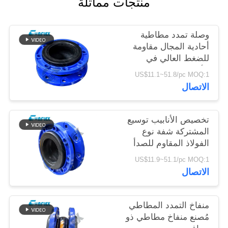
منتجات مماثلة
خريطة
وصلة تمدد مطاطية
الموقع
أحادية المجال مقاومة
للضغط العالي في
الأنابيب حسب الطلب
سياسة
US$11.1~51.8/pc MOQ:1
الاتصال
الخصوصية
تخصيص الأنابيب توسيع
المشتركة شفة نوع
الفولاذ المقاوم للصدأ
وصلة مرنة
US$11.9~51.1/pc MOQ:1
الاتصال
منفاخ التمدد المطاطي
مُصنع منفاخ مطاطي ذو