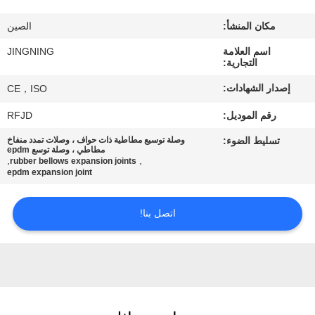
جولة
مكان المنشأ:
الصين
في
اسم العلامة
JINGNING
المعمل
التجارية:
إصدار الشهادات:
CE，ISO
مراقبة
رقم الموديل:
RFJD
الجودة
تسليط الضوء:
وصلة توسيع مطاطية ذات حواف ، وصلات تمدد منفاخ
مطاطي ، وصلة توسع epdm
,
,
rubber bellows expansion joints
اتصل
epdm expansion joint
بنا
اتصل بنا!
أخبار
اطلب
اقتباس