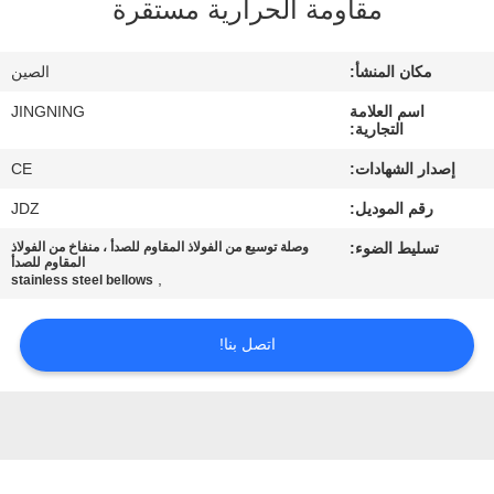
مقاومة الحرارية مستقرة
جولة
في
مكان المنشأ:
الصين
المعمل
اسم العلامة
JINGNING
التجارية:
مراقبة
إصدار الشهادات:
CE
الجودة
رقم الموديل:
JDZ
تسليط الضوء:
وصلة توسيع من الفولاذ المقاوم للصدأ ، منفاخ من الفولاذ
اتصل
المقاوم للصدأ
,
stainless steel bellows
بنا
اتصل بنا!
أخبار
اطلب
اقتباس