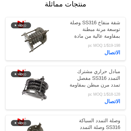
منتجات مماثلة
خريطة
شفة منفاخ SS316 وصلة
الموقع
توسعة مرنة مبطنة
بمقاومة عالية من مادة
Ptfe
سياسة
$19-198/pc MOQ:1
الاتصال
الخصوصية
مبادل حراري مشترك
التمدد SS316 مفصل
تمدد مرن مبطن بمقاومة
عالية من مادة Ptfe
$18-128/pc MOQ:1
الاتصال
وصلة التمدد السباكة
SS316 وصلة التمدد