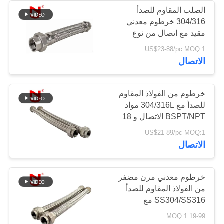
الصلب المقاوم للصدأ
304/316 خرطوم معدني
34
مقيد مع اتصال من نوع
وصلة تمدد مطاط
الاتحاد لاستيعاب الاهتزازات
US$23-88/pc MOQ:1
الاتصال
مخفضة
خرطوم من الفولاذ المقاوم
للصدأ مع 304/316L مواد
BSPT/NPT الاتصال و 18
شهرا من الضمان
36
US$21-89/pc MOQ:1
الاتصال
وصلات تمدد PTFE
خرطوم معدني مرن مضفر
من الفولاذ المقاوم للصدأ
SS304/SS316 مع
امتصاص الاهتزاز وتعويض
19-99 MOQ:1
التمدد الحراري للتطبيقات