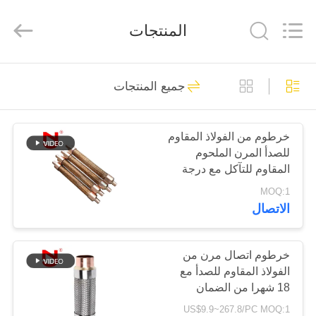
Shanghai
Songjiang
Jingning
المنتجات
Shock
Absorber
Co.,Ltd..
All
Rights
مسكن
175
Reserved.
جميع المنتجات
وصلة تمدد مطاطية
منتجات
أحادية المجال
خرطوم من الفولاذ المقاوم
للصدأ المرن الملحوم
عرض
المقاوم للتآكل مع درجة
الواقع
ضغط عالية وامتصاص
MOQ:1
الاهتزاز للتطبيقات
الاتصال
الافتراضي
الصناعية
49
معلومات
خرطوم اتصال مرن من
وصلة التمدد الملولبة
الفولاذ المقاوم للصدأ مع
عنا
18 شهرا من الضمان
US$9.9~267.8/PC MOQ:1