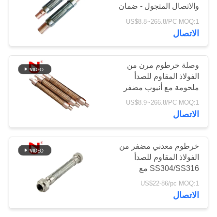
والاتصال المتجول - ضمان
18 شهرًا
US$8.8~265.8/PC MOQ:1
خريطة
27
الاتصال
الموقع
صمام فحص منقار
وصلة خرطوم مرن من
البط
سياسة
الفولاذ المقاوم للصدأ
ملحومة مع أنبوب مضفر
الخصوصية
معدني مخدد مع درجة
US$8.9~266.8/PC MOQ:1
مقاومة للتآكل من الفولاذ
الاتصال
المقاوم للصدأ 304/316
ذات ضغط عالٍ
70
خرطوم معدني مضفر من
الفولاذ المقاوم للصدأ
خرطوم مضفر معدني
SS304/SS316 مع
امتصاص الاهتزاز وتعويض
US$22-86/pc MOQ:1
التمدد الحراري
الاتصال