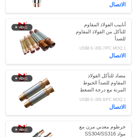
جولة
الاتصال
في
المعمل
أنابيب الفولاذ المقاوم
33
للتآكل من الفولاذ المقاوم
وصلة التمدد
للصدأ
مراقبة
US$8.6~265.7/PC MOQ:1
المطاطية EPDM
الجودة
الاتصال
اتصل
مضاد للتآكل الفولاذ
المقاوم للصدأ الخيوط
بنا
المرنة مع درجة الضغط
36
العالي وامتصاص الاهتزاز
US$8.5~265.6/PC MOQ:1
وصلة توسيع المطاط
أخبار
للتطبيقات الصناعية
الاتصال
ذات المجال المزدوج
اطلب
خرطوم معدني مرن مع
اقتباس
مواد SS304/SS316