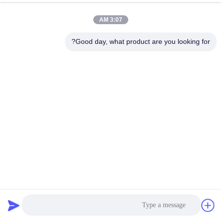
جولة
3:07 AM
في
المعمل
Good day, what product are you looking for?
مراقبة
الجودة
اتصل
بنا
أخبار
مشترك توسيع أنابيب PVC المقاومة للزيت
وصلة تمدد مطاطية أحادية المجال
2025-12-03
658 الرؤى
اطلب
اقتباس