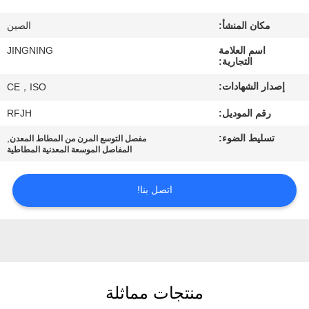
جولة
مكان المنشأ:
الصين
في
اسم العلامة
JINGNING
المعمل
التجارية:
إصدار الشهادات:
CE，ISO
مراقبة
رقم الموديل:
RFJH
الجودة
تسليط الضوء:
,
مفصل التوسع المرن من المطاط المعدن
المفاصل الموسعة المعدنية المطاطية
اتصل
بنا
اتصل بنا!
أخبار
اطلب
منتجات مماثلة
اقتباس