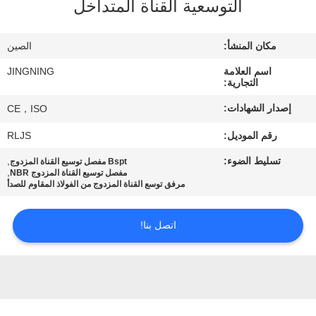
التوسعية القناة المتداخل
جولة
في
مكان المنشأ:
الصين
المعمل
اسم العلامة
JINGNING
التجارية:
مراقبة
إصدار الشهادات:
CE，ISO
الجودة
رقم الموديل:
RLJS
تسليط الضوء:
,
Bspt مفصل توسيع القناة المزدوج
اتصل
,
مفصل توسيع القناة المزدوج NBR
مرفق توسع القناة المزدوج من الفولاذ المقاوم للصدأ
بنا
اتصل بنا!
أخبار
اطلب
اقتباس