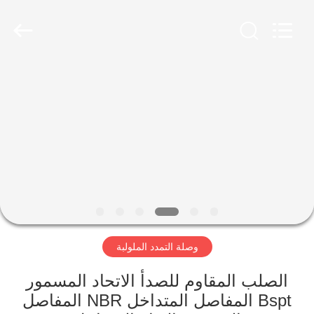
Shanghai
Songjiang
Jingning
Shock
Absorber
Co.,Ltd..
All
Rights
مسكن
Reserved.
منتجات
عرض
الواقع
الافتراضي
وصلة التمدد الملولبة
معلومات
عنا
الصلب المقاوم للصدأ الاتحاد المسمور
Bspt المفاصل المتداخل NBR المفاصل