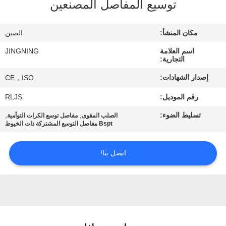
توسيع المفاصل المصنعين
جولة
في
مكان المنشأ:
الصين
المعمل
اسم العلامة
JINGNING
التجارية:
مراقبة
إصدار الشهادات:
CE，ISO
الجودة
رقم الموديل:
RLJS
تسليط الضوء:
,
,
الصلب المقوى
مفاصل توسع الكرات التوأمية
اتصل
Bspt مفاصل التوسع المشتركة ذات الخيوط
بنا
اتصل بنا!
أخبار
اطلب
اقتباس