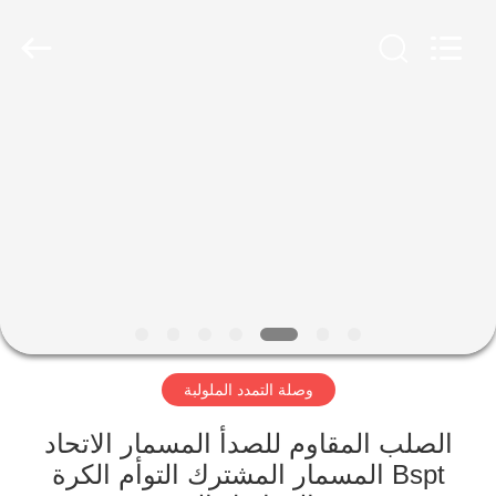
Shanghai
Songjiang
Jingning
Shock
Absorber
Co.,Ltd..
All
Rights
مسكن
Reserved.
منتجات
عرض
الواقع
الافتراضي
وصلة التمدد الملولبة
معلومات
عنا
الصلب المقاوم للصدأ المسمار الاتحاد
Bspt المسمار المشترك التوأم الكرة