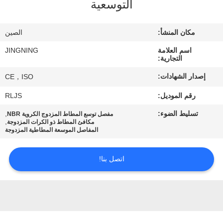
التوسعية
جولة
في
مكان المنشأ:
الصين
المعمل
اسم العلامة
JINGNING
التجارية:
مراقبة
إصدار الشهادات:
CE，ISO
الجودة
رقم الموديل:
RLJS
تسليط الضوء:
,
مفصل توسع المطاط المزدوج الكروية NBR
اتصل
,
مكافئ المطاط ذو الكرات المزدوجة
المفاصل الموسعة المطاطية المزدوجة
بنا
اتصل بنا!
أخبار
اطلب
اقتباس