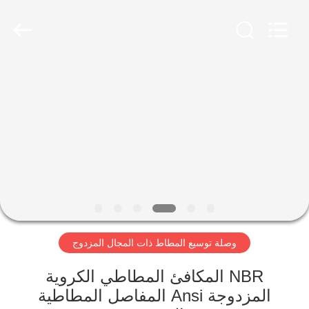
Shanghai
Songjiang
Jingning
Shock
Absorber
Co.,Ltd..
All
Rights
مسكن
Reserved.
منتجات
عرض
الواقع
الافتراضي
وصلة توسيع المطاط ذات المجال المزدوج
معلومات
عنا
NBR المكافئ المطاطي الكروية
المزدوجة Ansi المفاصل المطاطية