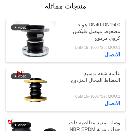
منتجات مماثلة
خريطة
DN40-DN1500 هواء
الموقع
مضغوط موصل فليكس
كروي مزدوج
سياسة
USD 15--1000 /Set MOQ:1
الخصوصية
الاتصال
عائمة شفة توسيع
المطاط المجال المزدوج
USD 15--1000 /Set MOQ:1
الاتصال
وصلة تمديد مطاطية ذات
حواف مرنة NBR EPDM