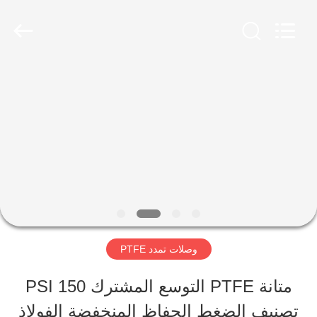
2026
Shanghai
Songjiang
Jingning
Shock
Absorber
مسكن
Co.,Ltd..
All
Rights
Reserved.
منتجات
عرض
الواقع
الافتراضي
وصلات تمدد PTFE
متانة PTFE التوسع المشترك 150 PSI
معلومات
تصنيف الضغط الحفاظ المنخفضة الفولاذ