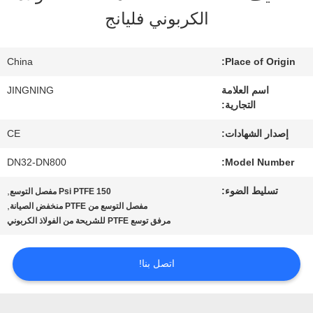
عنا
الكربوني فليانج
جولة
China
Place of Origin:
في
اسم العلامة
JINGNING
التجارية:
المعمل
إصدار الشهادات:
CE
DN32-DN800
Model Number:
مراقبة
تسليط الضوء:
,
150 Psi PTFE مفصل التوسع
الجودة
,
مفصل التوسع من PTFE منخفض الصيانة
مرفق توسع PTFE للشريحة من الفولاذ الكربوني
اتصل
اتصل بنا!
بنا