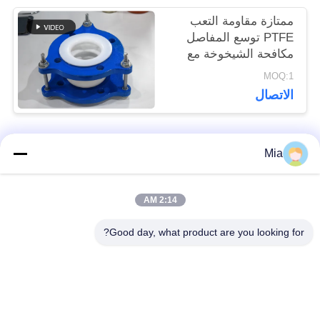
ممتازة مقاومة التعب
PTFE توسع المفاصل
مكافحة الشيخوخة مع
شهادة CE
MOQ:1
الاتصال
Mia
فئات شعبية
جميع
2:14 AM
وصلة تمدد مطاطية
وصلة التمدد الملولبة
أحادية المجال
Good day, what product are you looking for?
وصلة التمدد المطاطية
وصلة توسيع المطاط
EPDM
ذات المجال المزدوج