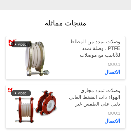
أخبار
منتجات مماثلة
اطلب
اقتباس
وصلات تمدد من المطاط
PTFE ، وصلة تمدد
للأنابيب مع موصلات
خريطة
معدنية ملتوية
MOQ:1
الاتصال
الموقع
وصلات تمدد مجاري
سياسة
الهواء ذات الضغط العالي
دليل على الطقس غير
الخصوصية
ماص لصناعة النفط
MOQ:1
الاتصال