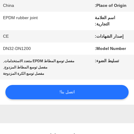
عنا
China
Place of Origin:
اسم العلامة
EPDM rubber joint
جولة
التجارية:
في
إصدار الشهادات:
CE
المعمل
DN32-DN1200
Model Number:
تسليط الضوء:
,
مفصل توسع المطاط EPDM متعدد الاستخدامات
,
مفصل توسع المطاط المزدوج
مراقبة
مفصل توسع الكرة المزدوجة
الجودة
اتصل بنا!
اتصل
بنا