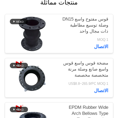
منتجات مماثلة
أخبار
قوس مفتوح واسع DN15
اطلب
وصلة توسيع مطاطية
ذات مجال واحد
اقتباس
MOQ:1
الاتصال
خريطة
مضخة قوس واسع قوس
الموقع
واسع صانع وصلة مرنة
متخصصة مخصصة
US$8.8~265.9/PC MOQ:1
سياسة
الاتصال
الخصوصية
EPDM Rubber Wide
Arch Bellows Type