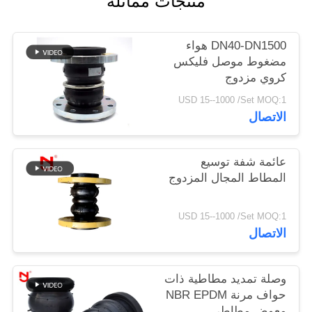
منتجات مماثلة
خريطة
DN40-DN1500 هواء
الموقع
مضغوط موصل فليكس
كروي مزدوج
USD 15--1000 /Set MOQ:1
سياسة
الاتصال
الخصوصية
عائمة شفة توسيع
المطاط المجال المزدوج
USD 15--1000 /Set MOQ:1
الاتصال
وصلة تمديد مطاطية ذات
حواف مرنة NBR EPDM
معوض مطاطي