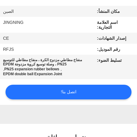
جولة
مكان المنشأ:
الصين
في
اسم العلامة
JINGNING
المعمل
التجارية:
إصدار الشهادات:
CE
مراقبة
رقم الموديل:
RFJS
الجودة
تسليط الضوء:
منفاخ مطاطي مزدوج الكرة ، منفاخ مطاطي للتوسيع
PN25 ، وصلة توسيع كروية مزدوجة EPDM
,
,
PN25 expansion rubber bellows
اتصل
EPDM double ball Expansion Joint
بنا
اتصل بنا!
أخبار
اطلب
اقتباس