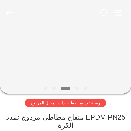
Shanghai
Songjiang
Jingning
Shock
Absorber
Co.,Ltd..
All
Rights
مسكن
Reserved.
منتجات
عرض
الواقع
الافتراضي
وصلة توسيع المطاط ذات المجال المزدوج
معلومات
عنا
EPDM PN25 منفاخ مطاطي مزدوج تمدد
الكرة