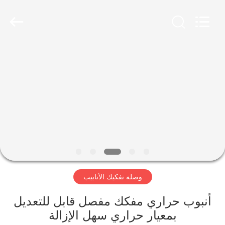
Shanghai
Songjiang
Jingning
Shock
Absorber
Co.,Ltd..
All
Rights
مسكن
Reserved.
منتجات
عرض
الواقع
الافتراضي
وصلة تفكيك الأنابيب
معلومات
عنا
أنبوب حراري مفكك مفصل قابل للتعديل
بمعيار حراري سهل الإزالة