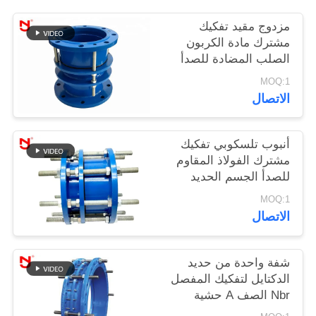
مزدوج مقيد تفكيك
خريطة
مشترك مادة الكربون
الصلب المضادة للصدأ
الموقع
مع براغي الصواميل
MOQ:1
الاتصال
سياسة
الخصوصية
أنبوب تلسكوبي تفكيك
مشترك الفولاذ المقاوم
للصدأ الجسم الحديد
الزهر التوسع طلاء
MOQ:1
Dacromet
الاتصال
شفة واحدة من حديد
الدكتايل لتفكيك المفصل
Nbr الصف A حشية
البيتومين اللوحة