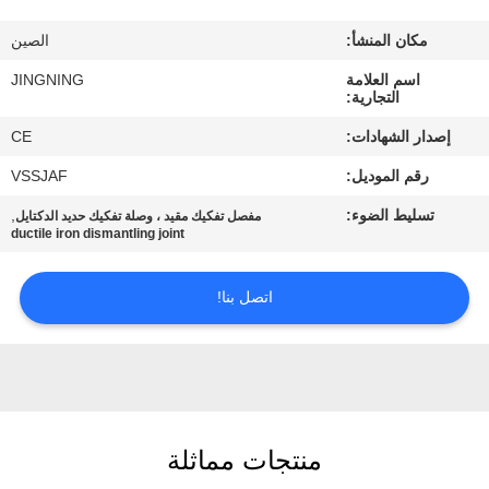
جولة
مكان المنشأ:
الصين
في
اسم العلامة
JINGNING
المعمل
التجارية:
إصدار الشهادات:
CE
مراقبة
رقم الموديل:
VSSJAF
الجودة
تسليط الضوء:
,
مفصل تفكيك مقيد ، وصلة تفكيك حديد الدكتايل
ductile iron dismantling joint
اتصل
بنا
اتصل بنا!
أخبار
اطلب
منتجات مماثلة
اقتباس