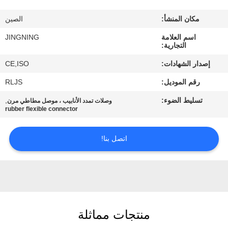
جولة
مكان المنشأ:
الصين
في
اسم العلامة
JINGNING
المعمل
التجارية:
إصدار الشهادات:
CE,ISO
مراقبة
رقم الموديل:
RLJS
الجودة
تسليط الضوء:
,
وصلات تمدد الأنابيب ، موصل مطاطي مرن
rubber flexible connector
اتصل
بنا
اتصل بنا!
أخبار
اطلب
منتجات مماثلة
اقتباس