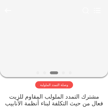
Shanghai
Songjiang
Jingning
Shock
Absorber
Co.,Ltd..
All
Rights
مسكن
Reserved.
منتجات
عرض
الواقع
الافتراضي
وصلة التمدد الملولبة
معلومات
عنا
مشترك التمدد الملولب المقاوم للزيت
فعال من حيث التكلفة لبناء أنظمة الأنابيب