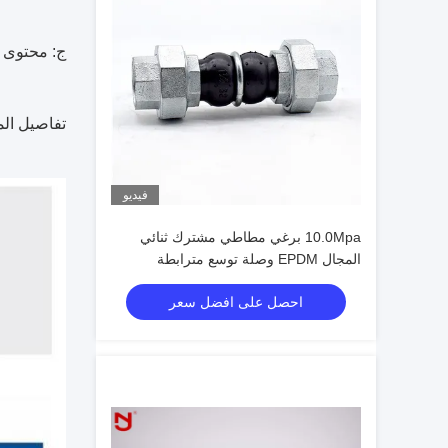
ج: محتوى الم
تفاصيل الم
فيديو
10.0Mpa برغي مطاطي مشترك ثنائي
المجال EPDM وصلة توسع مترابطة
احصل على افضل سعر