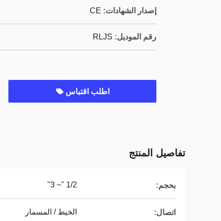
إصدار الشهادات:
CE
رقم الموديل:
RLJS
اطلب اقتباس
تفاصيل المنتج
1/2 "~ 3"
بحجم:
الخيط / المسمار
اتصال: