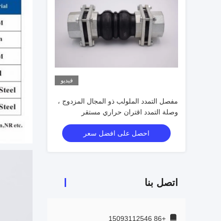
فيديو
مفصل التمدد الملولب ذو المجال المزدوج ،
وصلة التمدد اقتران حراري مستقر
احصل على افضل سعر
اتصل بنا
+86 15093112546