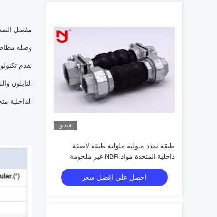
مفصل التمدد
وصلة مطاطية
نقدم تكنولوج
النايلون وا
الداخلية متح
فيديو
طبقة تمدد ملولبة ملولبة طبقة لاصقة
داخلية المتحدة مواد NBR غير ملحومة
احصل على افضل سعر