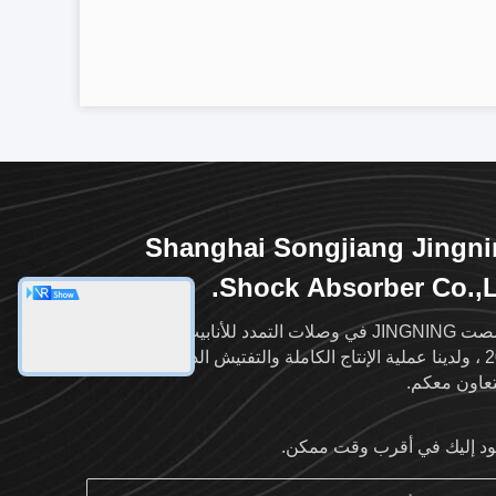
Shanghai Songjiang Jingn
Shock Absorber Co.,L
تخصصت JINGNING في وصلات التمدد للأنابيب منذ عام
2004 ، ولدينا عملية الإنتاج الكاملة والتفتيش الدقيق ، ونأمل
تعاون معكم.
د إليك في أقرب وقت ممكن.