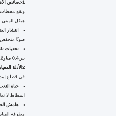
1خصائص الاهتزاز في بيئات الإمدادات الثانوية
وتقع محطات ا
هيكل المبنى.
انتشار الض
صوتًا منخفض ا
تحديات تق
بين
0.4 مبا
و
1.2 
2الأدلة المعيارية: لماذا الاستقرار هو الأهم
في قطاع إمدا
حياة التعب
المطاط لا تعان
هامش الض
مطرقة المياه العابر