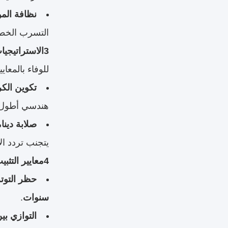
نظافة المو
التسرب الخطي
3الاستراتيجيات التقنية للعمليات الصامتة
للوفاء بالمعا
تكوين الكر
هندسي أطول
صلابة دين
يتجنب تردد الإ
4معايير التثبيت والصيانة الحرجة
حظر التوت
سنوات
.
التوازي بي