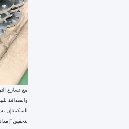
مع تسارع التو
والصداقة للبي
السكنيةإن نش
لتحقيق "إمداد