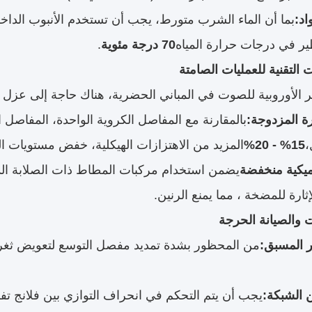
اد:
بما أن الماء الشرب متورط، يجب أن تستخدم الأنبوب الداخ
ر في درجات حرارة المياه
70 درجة مئوية
.
يير الأوروبية للصوت في المباني الحضرية، هناك حاجة إلى عز
ة المزدوجة:
بالمقارنة مع المفاصل الكروية الواحدة، المفاصل
،
15% - 20%
المزيد من الاهتزازات الهيكلية، خفض مستويات 
اميكية منخفضة
يضمن استخدام مركبات المطاط ذات الصلابة الدي
ثارة للمضخة ، مما يمنع الرنين.
ر المسبق:
من المحظور بشدة تمديد مفصل التوسع لتعويض ثغرات 
ن الشبكة:
يجب أن يتم التحكم في انحراف التوازي بين فلانج ت