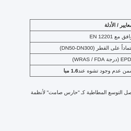
عايير / الأدلة
فق مع EN 12201
اداً على القطر (DN50-DN300)
رجة WRAS / FDA)
من عدم وجود تشوه عند
1.6 مبا
 مفاصل التوسع المطاطية كـ "حارس صامت" لأنظمة