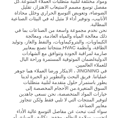
ومواد مختلفة لتلبية متطلبات العملاء المتنوعة.كل
مفصل توسع مصمم لاستيعاب الاهتزاز، تقليل
الضوضاء، وتعويض التوسع الحراري وخلل محاذاة
خريطة
الأنابيب، وتوفير أداء لا مثيل له في البيئات الصناعية
الموقع
المطالبة.
نحن نخدم مجموعة واسعة من الصناعات بما في
ذلك معالجة المياه والمياه العادمة، ومعالجة
سياسة
الكيماويات، والبتروكيماويات، والنفط والغاز، وتوليد
الطاقة، وأنظمة HVAC.منتجاتنا تصنع بمعايير
الخصوصية
صارمة لمراقبة الجودة وتتوافق مع الشهادات
الدوليةلضمان الموثوقية المستمرة وراحة البال
للعملاء العالميين.
في JINGNING ، الابتكار ورضا العملاء هما جوهر
عملياتنا. فريق البحث والتطوير ذو الخبرة لدينا
يطور باستمرار حلول متقدمة لتلبية متطلبات
السوق المتغيرة.من الأحجام المخصصة إلى
خيارات المواد المتخصصة، نحن نسعى جاهدين
لتوفير المنتجات التي لا تلبي فقط ولكن تتجاوز
معايير الصناعة.
سواء كنت تبحث عن مفاصل التوسع عالية الأداء
لتحسين سلامة النظام، وخفض تكاليف الصيانة، أو