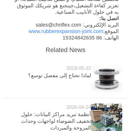
تعزيز كفاءة التشغيل،جينجنغ هو شريكك الموثوق
به في حلول الأنابيب الصناعية.
اتصل بنا:
البريد الإلكتروني: sales@chnflex.com
الموقع:
www.rubberexpansion-joint.com
الهاتف: 86 15324842635
Related News
2019-05-22
لماذا نحتاج إلى مفصل توسع؟
2026-04-24
أنظمة تبريد مراكز البيانات: حلول
تخفيف الضوضاء لواجهات وحدات
المروحة والمبردات