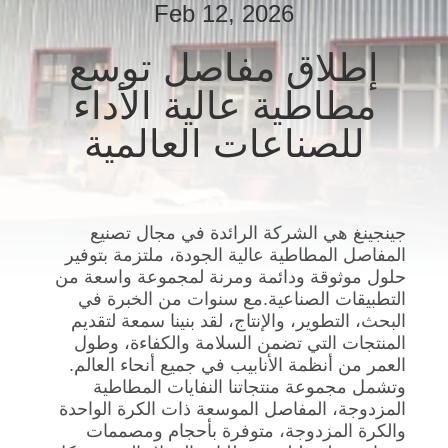
Feb 12, 2026
جولة
في
إطلاق مفاصل توسع
المعمل
مطاطية عالية الأداء
للصناعات العالمية
مراقبة
الجودة
جينجينغ هي الشركة الرائدة في مجال تصنيع
اتصل
المفاصل المطاطية عالية الجودة، ملتزمة بتوفير
بنا
حلول موثوقة ودائمة ومرنة لمجموعة واسعة من
التطبيقات الصناعية.مع سنوات من الخبرة في
البحث، التطوير، والإنتاج، لقد بنينا سمعة لتقديم
أخبار
المنتجات التي تضمن السلامة والكفاءة، وطول
العمر من أنظمة الأنابيب في جميع أنحاء العالم.
وتشمل مجموعة منتجاتنا النفايات المطاطية
اطلب
المزدوجة، المفاصل الموسعة ذات الكرة الواحدة
والكرة المزدوجة، متوفرة بأحجام ومصممات
اقتباس