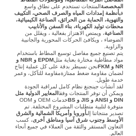
المخصصة
المنتجات تستخدم على نطاق واسع
في
أنظمة إمدادات المياه والصرف الصحي، التكييف
خريطة
والتهوية، الحماية من الحرائق، الصناعة الكيميائية،
الموقع
محطات توليد الكهرباء، بناء السفن والأنابيب
الصناعية
، ويمتص الاهتزاز بفعالية ، ويقلل من
الضوضاء ، ويكافئ الحركات المحورية والجانبية
سياسة
والزاوية.
يتم تصنيع جميع مفاصل توسيع المطاط باستخدام
الخصوصية
مواد مطاطية مختارة بعناية مثل
EPDM و NBR و
NR و FKM
نحن نسيطر بدقة على كل عملية إنتاج
لضمان مقاومة ضغط ممتازةمقاومة للتآكل، وعمر
خدمة طويل.
لقد أنشأت جينجنغ نظام كامل لمراقبة الجودة
ويمكن أن توفر المنتجات وفقا
المعايير الدولية مثل
DIN و ANSI و JIS و BS
خدمات OEM و ODM
متوفرة لتلبية متطلبات المشروع المختلفة. تم
تصدير منتجاتنا إلى
أوروبا وأمريكا الشمالية والشرق
الأوسط وجنوب شرق آسيا ومناطق أخرى
، كسب
التعاون المستقر والثقة من العملاء في جميع أنحاء
العالم.