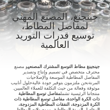
Feb 11, 2026
جولة
في
جينجنغ، المصنع المهني
المعمل
لمفاصل المطاط،
توسيع قدرات التوريد
مراقبة
العالمية
الجودة
اتصل
جينجينغ مطاط التوسع المشترك المصنع
هو مصنع
بنا
محترف متخصص في تصميم وإنتاج وتصدير
المفاصل المطاطية الموسعة والإصلاحيات
المرنةنحن ملتزمون بتوفير جودة عاليةحلول أنابيب
أخبار
موثوقة وفعالة من حيث التكلفة للعملاء العالميين.
منتجاتنا الرئيسية تشمل
مفاصل توسع المطاطية
اطلب
ذات الكرة الواحدة، مفاصل توسع المطاطية ذات
الكرة المزدوجة، النفقات المطاطية المزدوجة،
اقتباس
المفاصل المرنة المطاطية، وموصولات المطاط