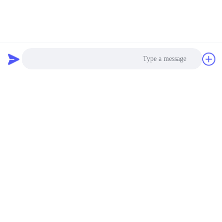
Photo
Video Call
Audio Call