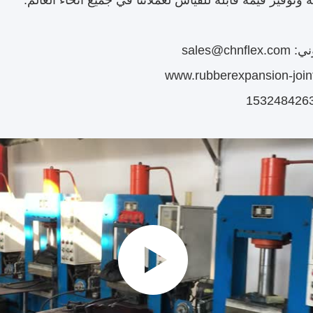
 وتوفير قيمة قابلة للقياس لعملائنا في جميع أنحاء العالم.
sales@chn
www.rubberexpansion-join