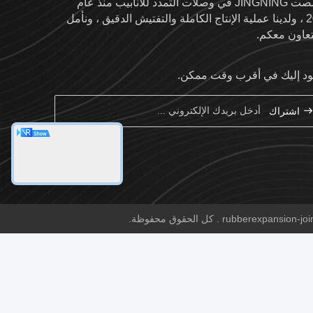
تخصصت JINGNING في وصلات التمدد للأنابيب منذ عام
2004 ، ولدينا عملية الإنتاج الكاملة والتفتيش الدقيق ، ونأمل
تعاون معكم.
د إليك في أقرب وقت ممكن.
اشتراك