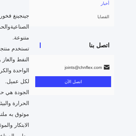
أخبار
جينجينغ فخورة
القضايا
الصناعيةوالح
متنوعة.
اتصل بنا
تستخدم منتجات
النفط والغاز 
joints@chnflex.com
الواحدة والكر
لكل عميل.
اتصل الآن
الجودة هي حج
الحرارة والبي
موثوق به ملتز
الابتكار والم