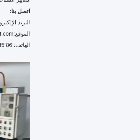
معايير الصناعة
اتصل بنا:
البريد الإلكتروني: flex.com
الموقع:
t.com
الهاتف: 86 15324842635