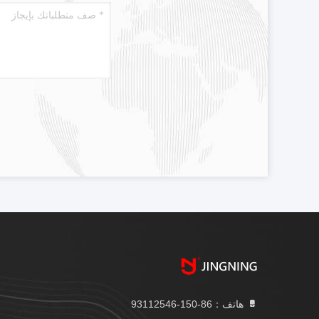
هاتف：86-150-93112546