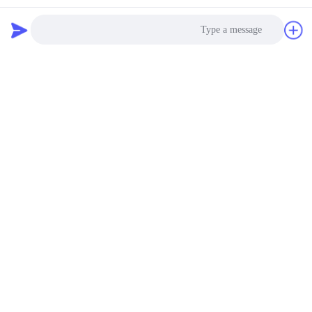
Photo
Video Call
Audio Call