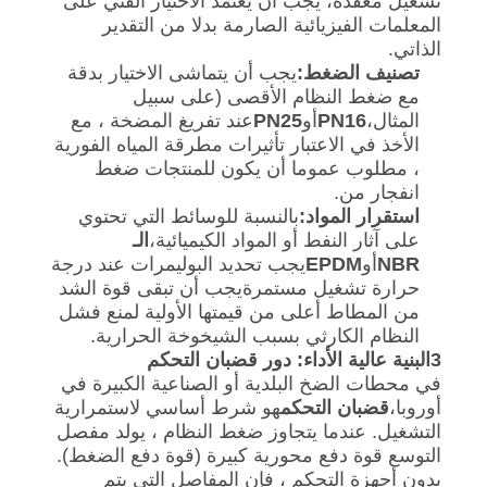
تشغيل معقدة، يجب أن يعتمد الاختيار الفني على
المعلمات الفيزيائية الصارمة بدلا من التقدير
الذاتي.
تصنيف الضغط:
يجب أن يتماشى الاختيار بدقة
مع ضغط النظام الأقصى (على سبيل
المثال،
PN16
أو
PN25
عند تفريغ المضخة ، مع
الأخذ في الاعتبار تأثيرات مطرقة المياه الفورية
، مطلوب عموما أن يكون للمنتجات ضغط
انفجار من.
استقرار المواد:
بالنسبة للوسائط التي تحتوي
على آثار النفط أو المواد الكيميائية،
الـ
NBR
أو
EPDM
يجب تحديد البوليمرات عند درجة
حرارة تشغيل مستمرةيجب أن تبقى قوة الشد
من المطاط أعلى من قيمتها الأولية لمنع فشل
النظام الكارثي بسبب الشيخوخة الحرارية.
3البنية عالية الأداء: دور قضبان التحكم
في محطات الضخ البلدية أو الصناعية الكبيرة في
أوروبا،
قضبان التحكم
هو شرط أساسي لاستمرارية
التشغيل. عندما يتجاوز ضغط النظام ، يولد مفصل
التوسع قوة دفع محورية كبيرة (قوة دفع الضغط).
بدون أجهزة التحكم ، فإن المفاصل التي يتم