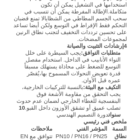
استخدامها في التشغيل يمكن أن تكون
متكاملة.الإطالة المفرطة يمكن أن تتسبب في
سحب الجسم المطاطي من الشظايالا تمنع قضبان
التحكم فقط الإفراط في التوسع ولكن أيضا تساعد
على تحسين ترددات التخفيف لتجنب نطاق الرنين
لمجموعات المضخات.
4إرشادات التثبيت والصيانة
متطلبات التوافق:
يجب السيطرة على خلل
التواء الأنابيب في الداخل. استخدام مفصل
التوسع للضغط على محاذاة يستهلك مسبقاً
قدرة تعويض التحولات المسموح بها،يُقصّر
عمره قبل الأوان.
التكيف مع البيئة:
بالنسبة للتركيبات الخارجية،
يجب التحقق من مقاومة الأشعة فوق
البنفسجية للغطاء الخارجي لضمان عدم حدوث
تصلب عميق أو تشقق الأوزون داخل القبو.
10
سنوات
دورة التصميم الهندسي
ملخص فني رئيسي
السمة
المؤشر الفني
ملاحظات
نطاق
PN10 / PN16 / PN25
تتوافق مع EN