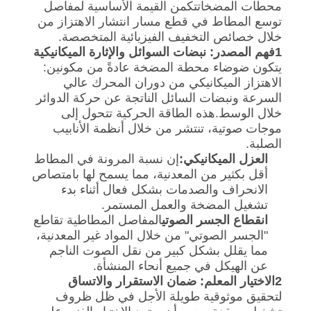
محطات المضخاتتكمن القيمة الأساسية لمفاصل
توسع المطاط في قطع مسار انتشار الاهتزاز من
خريطة
خلال خصائص التخفيف الفيزيائية المتخصصة.
1فهم المصدر: نبضات السوائل والإثارة الميكانيكية
الموقع
يتكون ضوضاء محطة المضخة عادةً من مكونين:
الاهتزاز الميكانيكي من دوران المحرك عالي
السرعة ونبضات السائل الناتجة عن حركة الدوائر
سياسة
خلال الوسط.هذه الطاقة الحركية تتحول إلى
الخصوصية
موجات صوتية، تنتشر من خلال أنظمة الأنابيب
الصلبة.
العزل الميكانيكي:
إن نسبة المرونة في المطاط
أقل بكثير من المعدنية، مما يسمح لها بامتصاص
الانحراف والصدمات بشكل فعال أثناء بدء
تشغيل المضخة والعمل المستمر.
انقطاع الجسر الصوتي
المفاصل المطاطية تقاطع
"الجسر الصوتي" من خلال المواد غير المعدنية،
مما يقلل بشكل كبير من نقل الصوت الناجم
عن الهيكل في جميع أنحاء المنشأة.
2الاختيار المعلم: ضمان الاستقرار والاتساق
لتحقيق موثوقية طويلة الأجل في ظل ظروف