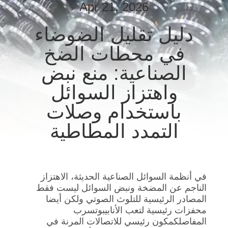
Apr 21, 2026
جولة
في
دليل تقليل الضوضاء
المعمل
في محطات الضخ
الصناعية: منع نبض
مراقبة
واهتزاز السوائل
الجودة
باستخدام وصلات
اتصل
التمدد المطاطية
بنا
أخبار
في أنظمة السوائل الصناعية الحديثة، الاهتزاز
الناجم عن المضخة ونبض السوائل ليست فقط
المصادر الرئيسية للتلوث الصوتي ولكن أيضا
اطلب
محفزات رئيسية لتعب الأنابيبوتسرب
المفاصلكمكون رئيسي للاتصالات المرنة في
اقتباس