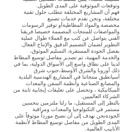
وتوقعات الموثوقية على المدى الطويل.
فهم أن المشاريع المختلفة تتطلب حلول تقنية
مختلفة، ونحن نقدم خدمات تصنيع
مخصصة.والمواد المطاطيةأو توفير الرسومات
والمواصفات للمنتجات المصممة خصيصا.فريقنا
الفني يتواصل عن كثب مع العملاء طوال عملية
التطوير لضمان التصميم الدقيق والإنتاج الفعال.
بفضل الجودة المستقرة، التسليم الموثوق،
والخدمة المهنية، تم تصدير مفاصل توسيع المطاط
لدينا على نطاق واسع إلى الأسواق الدولية، بما في
ذلك أوروبا والشرق الأوسط،جنوب شرق
آسياتطبق منتجاتنا في المشاريع الهندسية البلدية
والمصانع الصناعية وأنظمة السفن والمعدات
الميكانيكية ، وتحصل على تعليقات إيجابية ثابتة من
الشركاء العالميين.
بالنظر إلى المستقبل، ما زلنا ملتزمين بتحسين
مستمر في التكنولوجيا والمعدات ومراقبة
الجودةنحن نهدف إلى أن نصبح مورداً موثوقاً على
المدى الطويل من مفاصل توسيع المطاط لأنظمة
الأنابيب العالمية.