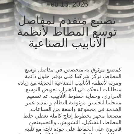
Feb 13, 2026
جولة
في
تصنيع متقدم لمفاصل
المعمل
توسع المطاط لأنظمة
الأنابيب الصناعية
مراقبة
الجودة
كمصنع موثوق به متخصص في مفاصل توسع
اتصل
المطاط، تركز شركتنا على توفير حلول دائمة
بنا
ومرنة لأنظمة الأنابيب الصناعية الحديثة.مع زيادة
متطلبات التحكم في الاهتزاز، تعويض التوسع
الحراري، وحماية خطوط الأنابيب، تم تصميم
أخبار
منتجاتنا لتحسين موثوقية النظام و تمديد عمر
الخدمة في مجموعة واسعة من الصناعات.
مصنعنا مجهز بخطوط إنتاج كاملة تغطي خلط
اطلب
المطاط، التشكيل، التشويش، والتجميعنحن
قادرون على الحفاظ على جودة ثابتة مع تلبية
اقتباس