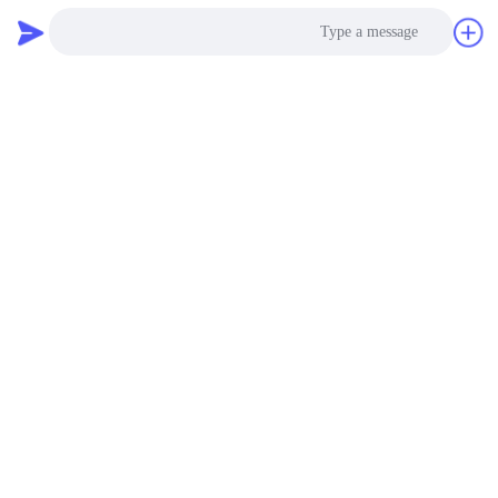
Photo
Video Call
Audio Call