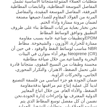
متطلبات العملاء المتنوعةمنتجاتنا الأساسية تشمل
المفاصل الموسعة المطاطية، والنابضات المطاطية
المرفقة، المفاصل الموسعة المقيدة، والمفاصل
خريطة
المرنة من الفولاذ المقاوم للصدأ،جميعها مصنعة
الموقع
لضمان مرونة ممتازة وأداء الختم.
نحن نختار بعناية مركبات المطاط بناء على ظروف
التطبيق وتوافق الوسائط المطاط
سياسة
EPDMوتطبيقات صناعية عامة بسبب مقاومة
ممتازة للحرارة، الأوزون ، والشيخوخة. مطاط
الخصوصية
NBR مناسب لوسائط النفط والوقود ، في حين أن
Neoprene (CR) يوفر أداء متوازن في البيئات
البحرية والصناعية.من خلال صياغة مطاطية
محسنة وطبقات من النسيج المقوى، منتجاتنا قادرة
على تحمل الضغط، الاهتزاز، والتكرار المحوري،
الجانبي، والحركات الزاوية.
ضمان الجودة هو جزء أساسي من فلسفة التصنيع
لدينا كل عملية إنتاج تتم مراقبتها بدقةمقاومة
الضغط، والأداء العام. من خلال اتباع المعايير
الدولية المعترف بها وإجراءات إدارة الجودة،نحن
نضمن أن كل مفصل توسع المطاط الذي يتم
تسليمه للعملاء يلبي متطلبات التشغيل العملية