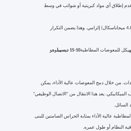
م إطلاق أي مواد كبريتية أو شوائب في وسط
عامل انفجار السلامة (≥4.8 ميجاباسكال) إلزامي. وهذا يضمن التكرار
لهيكل للمعوضات المطاطية
10-15 ديسيبل
وهو
ول للمعدات. من خلال دمج المعوضات عالية الأداء، يمكن
ميكانيكي. يعد هذا الانتقال من "الاتصال الوظيفي"
 السائل.
 المعوضات المطاطية عالية الأداء بمثابة الحراس الصامتين للبنى
قية النظام أو طول عمره.