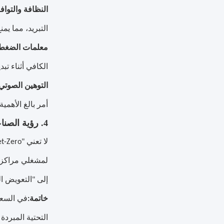
النظافة والتواف
التبريد، مما يمن
معلمات الضغط و
الكافي أثناء تب
التوهين الصوتي
أمر بالغ الأهمي
4. رؤية الصناعة: استراتيجيات التحوط من المخاطر في عصر التبريد السائل
لمشغلي مراكز ا
إلى "التعويض ال
خاتمة:
التحتية المبرد