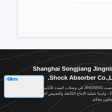
Shanghai Songjiang Jingn
Shock Absorber Co.,L
تخصصت JINGNING في وصلات التمدد للأنابيب منذ عام
2004 ، ولدينا عملية الإنتاج الكاملة والتفتيش الدقيق ، ونأمل
تعاون معكم.