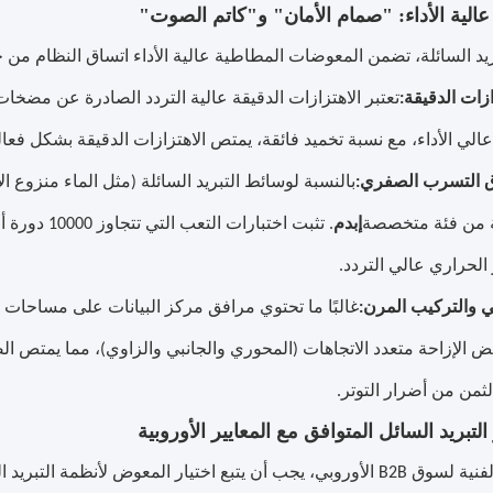
د السائلة، تضمن المعوضات المطاطية عالية الأداء اتساق النظام من خل
زات الدقيقة:
تعتبر الاهتزازات الدقيقة عالية التردد الصادرة عن مضخا
لي الأداء، مع نسبة تخميد فائقة، يمتص الاهتزازات الدقيقة بشكل فعال
ق التسرب الصفري:
بالنسبة لوسائط التبريد السائلة (مثل الماء منزوع ال
ية من فئة متخصصة
إبدم
. تثبت اختبا
الحراري عالي التردد.
ي والتركيب المرن:
غالبًا ما تحتوي مرافق مركز البيانات على مساحات 
 الإزاحة متعدد الاتجاهات (المحوري والجانبي والزاوي)، مما يمتص ال
ثمن من أضرار التوتر.
يار المعوض لأنظمة التبريد السائل هذه المعايير: