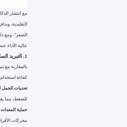
التقليدية. وبدا
الصفر". ومع ذل
عالية الأداء عن
1. التبريد السائل: قفزة حاسمة نحو صافي الصفر
بالمقارنة مع تب
كفاءة استخدام 
تحديات الحمل ا
للضغط، مما يعن
حماية المعدات ا
محركات الأقراص الثابتة عالية الكثافة