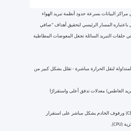
ة الأداء (HPC)، تتجاوز كثافة الطاقة في مراكز البيانات بسرعة حدود أنظمة تبريد الهواء
سائل باعتباره المسار الرئيسي لتحقيق أهداف "صافي
في حلقات التبريد السائلة تجعل المعوضات المطاطية
 المتداولة لنقل الحرارة مباشرة - تقلل بشكل كبير من
تبريد الغاطس) معدلات تدفق أعلى واستقرارًا
يمكن أن تؤثر الاهتزازات الميكانيكية بين وحدة توزيع التبريد (CDU) ورفوف الخادم بشكل مباشر على استقرار