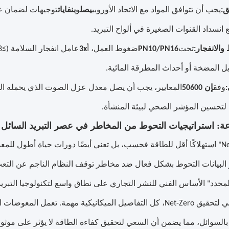
ق:
يجب أن تتوافق المواد مع الاتحاد الأوروبي
يصل
و
بنفايات
توجيهات لضمان عد
ع انسداد القنوات الصغيرة في ألواح التبريد.
الانفجار:
تحت
PN10/PN16
ضغوط العمل، أ
3x
ديل المضخة أو أحداث المطرقة المائية.
:
وفق
إن 50600
المعايير، يجب أن يصل معدل عزل الصوت الذي يحمله ا
ة لتحسين المؤشر الصحي لبيئة المنشأة.
لا تعني "Net-Zero" استهلاكًا أقل للطاقة فحسب، بل تعني أيضًا دورات حياة أط
لبيانات التحوط بشكل فعال ضد مخاطر توقف النظام الناجم عن التعب ال
محدد" الأساس الفني للنشر التجاري على نطاق واسع لتكنولوجيا التبريد
في السعي لتحقيق Net-Zero، كل التفاصيل الميكانيكية مهمة. تعمل
ة بالسوائل، مما يضمن أن السعي لتحقيق كفاءة الطاقة لا يؤثر على موثو