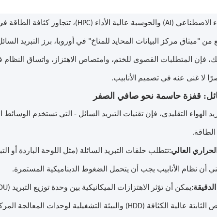
مع انتشار الذكاء الاصطناعي (AI) والحوسبة عالي
فع من "ميثاق مركز البيانات المحايد للمناخ" في أوروبا، برز التبريد ال
ك، فإن المتطلبات القصوى للختم، وامتصاص الاهتزاز، واتساق النظام 
صرًا لا غنى عنه في تصميم الأنابيب.
ريد الهواء التقليدي، فإن تقنيات التبريد السائل - التي تستخدم الوسائط
الطاقة.
لحراري العالي:
تتطلب حلقات التبريد السائلة (مثل اللوحة الباردة أو ال
ي أن نظام الأنابيب يجب أن يتحمل الضغوط الديناميكية المستمرة.
لدقيقة:
 (HDD) والبيئة التشغيلية لوحدات المعالجة المركزية (CPU).