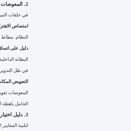
2. المعوضات عالية الأداء: "صمام الأمان" و"كاتم الصوت"
في حلقات التبري
امتصاص الاهتزا
النظام. مطاط عا
دليل على اتسا
البطانة الداخل
في ظل التدوير 
التعويض المكان
المعوضات تعويض
الحامل باهظة ال
3. دليل اختيار التبريد السائل المتوافق مع المعايير الأوروبية
لتلبية المعايير الفنية لسوق B2B الأوروبي، يجب أن يتبع اخت