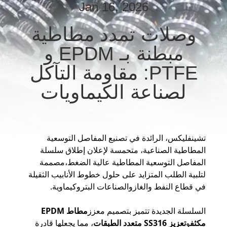
Jan 16, 2026
جولة
في
وصلات تمدد مطاطية
المعمل
مبطنة بـ EPDM و
PTFE: مقاومة التآكل
مراقبة
لصناعة الكيماويات
الجودة
اتصل
تشينفليكس، الرائدة في تصنيع المفاصل التوسعية
بنا
المطاطية الصناعية، متحمسة لإعلان إطلاق سلسلة
المفاصل التوسعية المطاطية عالية الضغط،مصممة
أخبار
لتلبية الطلب المتزايد على حلول خطوط الأنابيب الثقيلة
في قطاع النفط والغازوالصناعات البتروكيماوية.
اطلب
السلسلة الجديدة تتميز بتصميم معزز
مطاط EPDM
اقتباس
مكثف
و
تعزيز SS316 متعدد الطبقات
، مما يجعلها قادرة