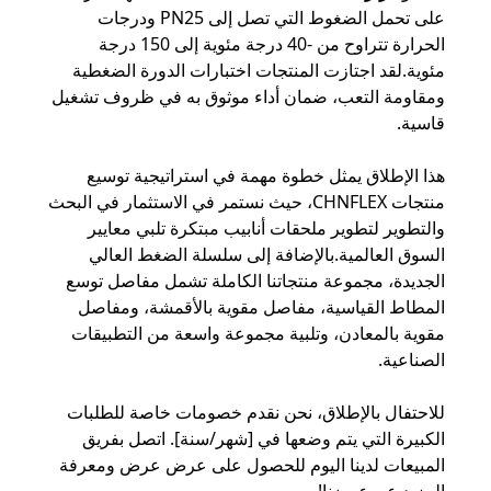
على تحمل الضغوط التي تصل إلى PN25 ودرجات
الحرارة تتراوح من -40 درجة مئوية إلى 150 درجة
خريطة
مئوية.لقد اجتازت المنتجات اختبارات الدورة الضغطية
الموقع
ومقاومة التعب، ضمان أداء موثوق به في ظروف تشغيل
قاسية.
سياسة
هذا الإطلاق يمثل خطوة مهمة في استراتيجية توسيع
الخصوصية
منتجات CHNFLEX، حيث نستمر في الاستثمار في البحث
والتطوير لتطوير ملحقات أنابيب مبتكرة تلبي معايير
السوق العالمية.بالإضافة إلى سلسلة الضغط العالي
الجديدة، مجموعة منتجاتنا الكاملة تشمل مفاصل توسع
المطاط القياسية، مفاصل مقوية بالأقمشة، ومفاصل
مقوية بالمعادن، وتلبية مجموعة واسعة من التطبيقات
الصناعية.
للاحتفال بالإطلاق، نحن نقدم خصومات خاصة للطلبات
الكبيرة التي يتم وضعها في [شهر/سنة]. اتصل بفريق
المبيعات لدينا اليوم للحصول على عرض عرض ومعرفة