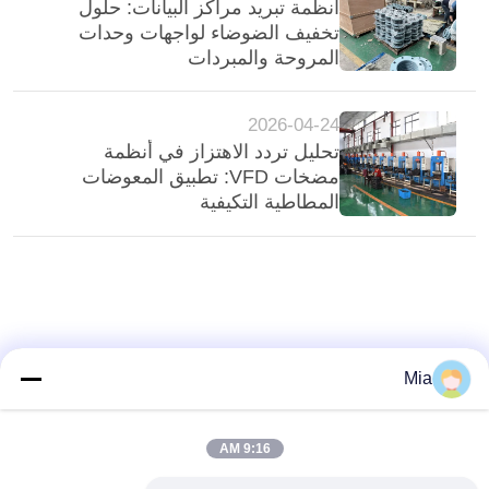
أنظمة تبريد مراكز البيانات: حلول
تخفيف الضوضاء لواجهات وحدات
المروحة والمبردات
2026-04-24
تحليل تردد الاهتزاز في أنظمة
مضخات VFD: تطبيق المعوضات
المطاطية التكيفية
Mia
9:16 AM